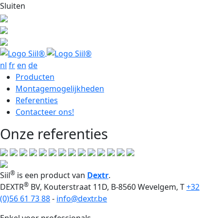
Sluiten
nl
fr
en
de
Producten
Montagemogelijkheden
Referenties
Contacteer ons!
Onze referenties
®
Siil
is een product van
Dextr
.
®
DEXTR
BV, Kouterstraat 11D, B-8560 Wevelgem, T
+32
(0)56 61 73 88
-
info@dextr.be
Enkel voor professionals.